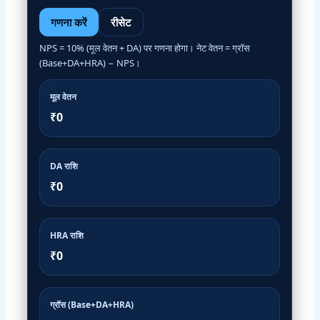
गणना करें
रीसेट
NPS = 10% (मूल वेतन + DA) पर गणना होगा। नेट वेतन = ग्रॉस
(Base+DA+HRA) − NPS।
मूल वेतन
₹0
DA राशि
₹0
HRA राशि
₹0
ग्रॉस (Base+DA+HRA)