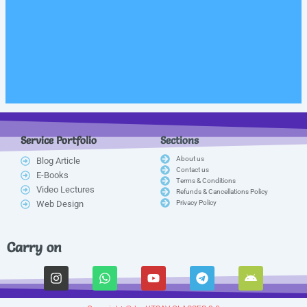
Service Portfolio
Sections
About us
Blog Article
Contact us
E-Books
Terms & Conditions
Video Lectures
Refunds & Cancellations Policy
Web Design
Privacy Policy
Carry on
I
W
Y
T
A
n
h
o
e
n
s
a
u
l
d