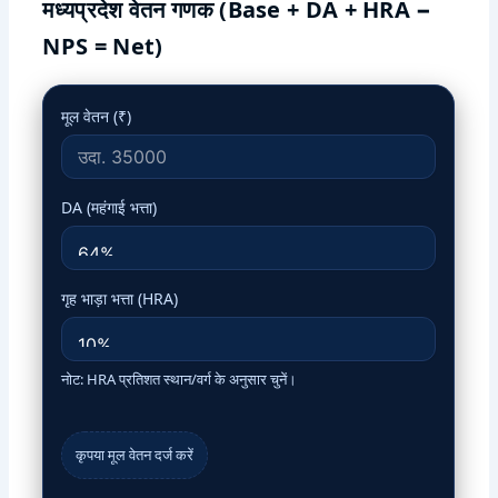
मध्यप्रदेश वेतन गणक (Base + DA + HRA −
NPS = Net)
मूल वेतन (₹)
DA (महंगाई भत्ता)
गृह भाड़ा भत्ता (HRA)
नोट: HRA प्रतिशत स्थान/वर्ग के अनुसार चुनें।
कृपया मूल वेतन दर्ज करें