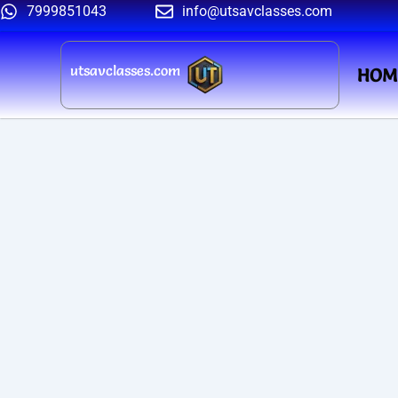
Skip
7999851043
info@utsavclasses.com
to
content
utsavclasses.com
HOM