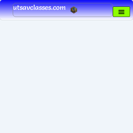
Skip
utsavclasses.com
to
content