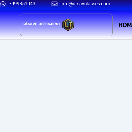
Skip
7999851043
info@utsavclasses.com
to
content
utsavclasses.com
HOM