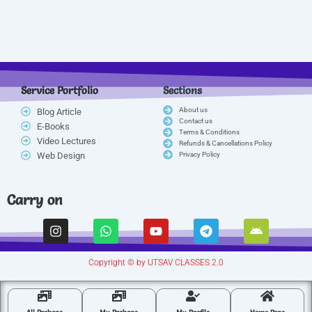
Service Portfolio
Sections
About us
Blog Article
Contact us
E-Books
Terms & Conditions
Video Lectures
Refunds & Cancellations Policy
Web Design
Privacy Policy
Carry on
I
W
Y
T
A
n
h
o
e
n
s
a
u
l
d
t
t
t
e
r
Copyright © by UTSAV CLASSES 2.0
a
s
u
g
o
g
a
b
r
i
r
p
e
a
d
a
p
m