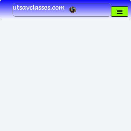
Skip
utsavclasses.com
to
content