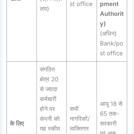
st office
pment
लय)
Authorit
y)
(अधिन)
Bank/po
st office
संगठित
क्षेत्र 20
से ज्यादा
कर्मचारी
आयु 18 से
होने पर
सभी
65 तक-
कंपनी को
नागरिकों/
के लिए
सरकारी
यह स्कीम
व्यक्तिगत
एवं आम