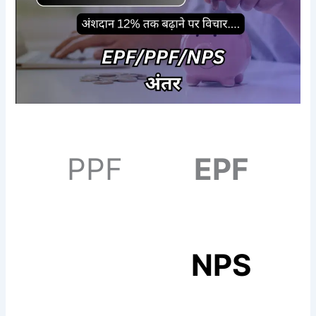
PPF
EPF
NPS