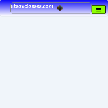
Skip
utsavclasses.com
to
content