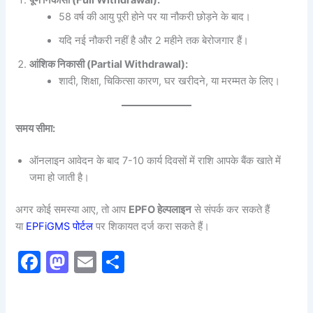
पूर्ण निकासी (Full Withdrawal):
58 वर्ष की आयु पूरी होने पर या नौकरी छोड़ने के बाद।
यदि नई नौकरी नहीं है और 2 महीने तक बेरोजगार हैं।
आंशिक निकासी (Partial Withdrawal):
शादी, शिक्षा, चिकित्सा कारण, घर खरीदने, या मरम्मत के लिए।
समय सीमा:
ऑनलाइन आवेदन के बाद 7-10 कार्य दिवसों में राशि आपके बैंक खाते में
जमा हो जाती है।
अगर कोई समस्या आए, तो आप
EPFO हेल्पलाइन
से संपर्क कर सकते हैं
या
EPFiGMS पोर्टल
पर शिकायत दर्ज करा सकते हैं।
F
M
E
S
a
a
m
h
c
st
ai
ar