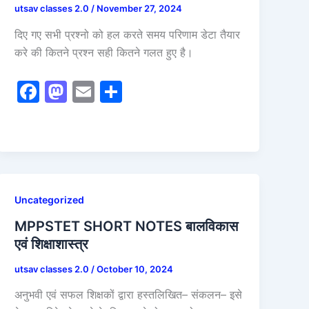
k
utsav classes 2.0
/
November 27, 2024
दिए गए सभी प्रश्नो को हल करते समय परिणाम डेटा तैयार
करे की कितने प्रश्न सही कितने गलत हुए है।
F
M
E
S
a
a
m
h
c
st
ai
ar
e
o
l
e
b
d
o
o
Uncategorized
o
n
MPPSTET SHORT NOTES बालविकास
k
एवं शिक्षाशास्त्र
utsav classes 2.0
/
October 10, 2024
अनुभवी एवं सफल शिक्षकों द्वारा हस्तलिखित– संकलन– इसे