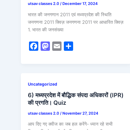
utsav classes 2.0
/
December 17, 2024
भारत की जनगणान 2011 एवं मध्यप्रदेश की स्थिति
जनगणना 2011 क्विज़ जनगणना 2011 पर आधारित क्विज़
1. भारत की जनसंख्या
F
M
E
S
a
a
m
h
c
st
ai
ar
e
o
l
e
b
d
Uncategorized
o
o
6) मध्यप्रदेश में बौद्धिक संपदा अधिकारों (IPR)
o
n
की प्रगति। Quiz
k
utsav classes 2.0
/
November 27, 2024
आप दिए गए क्वीज का जब हल करेंगे- ध्यान रहे सभी