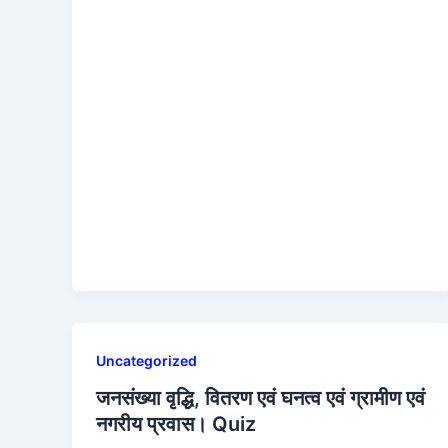
a
a
m
h
c
st
ai
ar
e
o
l
e
b
d
o
o
o
n
k
Uncategorized
जनसंख्या वृद्धि, वितरण एवं घनत्व एवं ग्रामीण एवं
नगरीय प्रवास। Quiz