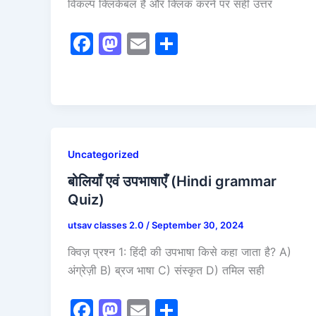
विकल्प क्लिकेबल है और क्लिक करने पर सही उत्तर
F
M
E
S
a
a
m
h
c
st
ai
ar
e
o
l
e
b
d
o
o
Uncategorized
o
n
बोलियाँ एवं उपभाषाएँ (Hindi grammar
k
Quiz)
utsav classes 2.0
/
September 30, 2024
क्विज़ प्रश्न 1: हिंदी की उपभाषा किसे कहा जाता है? A)
अंग्रेज़ी B) ब्रज भाषा C) संस्कृत D) तमिल सही
F
M
E
S