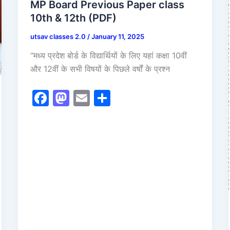
MP Board Previous Paper class
10th & 12th (PDF)
utsav classes 2.0
/
January 11, 2025
“मध्य प्रदेश बोर्ड के विद्यार्थियों के लिए यहां कक्षा 10वीं
और 12वीं के सभी विषयों के पिछले वर्षों के प्रश्न
F
M
E
S
a
a
m
h
c
st
ai
ar
e
o
l
e
b
d
o
o
o
n
k