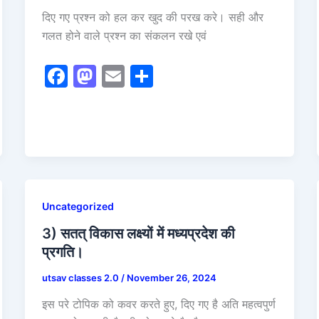
दिए गए प्रश्न को हल कर खुद की परख करे। सही और
गलत होने वाले प्रश्न का संकलन रखे एवं
F
M
E
S
a
a
m
h
c
st
ai
ar
e
o
l
e
b
d
o
o
o
n
Uncategorized
k
3) सतत् विकास लक्ष्यों में मध्यप्रदेश की
प्रगति।
utsav classes 2.0
/
November 26, 2024
इस परे टोपिक को कवर करते हुए, दिए गए है अति महत्वपुर्ण