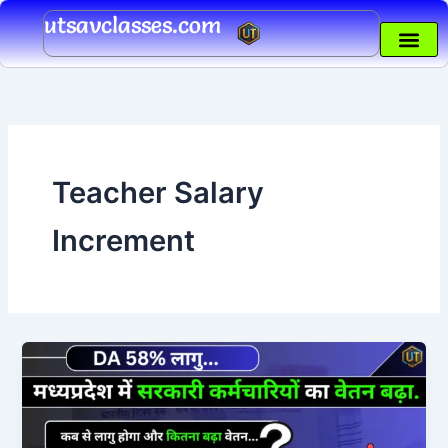
Skip
utsavclasses.com
to
content
Teacher Salary
Increment