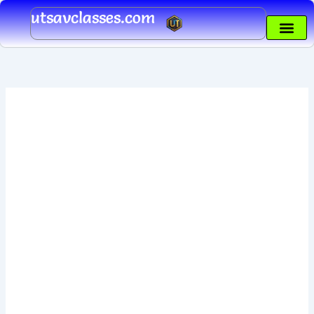
Skip
utsavclasses.com
to
content