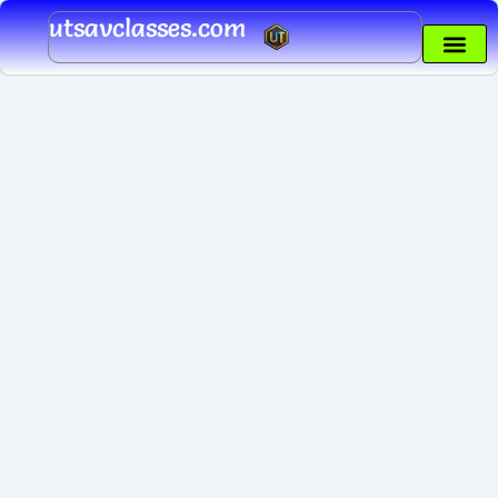
Skip
utsavclasses.com
to
content