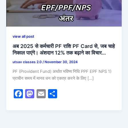
view all post
अब 2025 से कर्मचारी PF राशि PF Card से, जब चाहे
निकाल पाएंगे। अंशदान 12% तक बढ़ाने का विचार…
utsav classes 2.0
/
November 30, 2024
PF (Provident Fund) अर्थात भविष्य निधि PPF EPF NPS 1)
प्राचीन समय में मानव धन को एकत्र करने के लिए […]
F
M
E
S
a
a
m
h
c
st
ai
ar
e
o
l
e