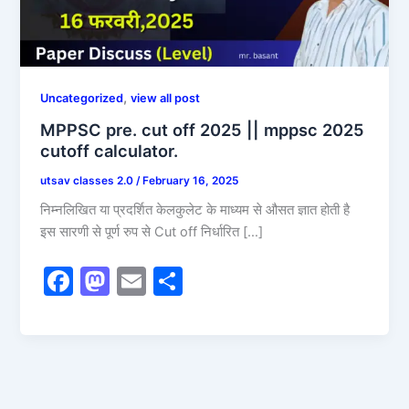
,
Uncategorized
view all post
MPPSC pre. cut off 2025 || mppsc 2025
cutoff calculator.
utsav classes 2.0
/
February 16, 2025
निम्नलिखित या प्रदर्शित केलकुलेट के माध्यम से औसत ज्ञात होती है
इस सारणी से पूर्ण रुप से Cut off निर्धारित […]
F
M
E
S
a
a
m
h
c
st
ai
ar
e
o
l
e
b
d