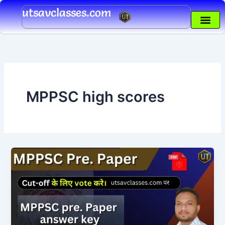
Skip
utsavclasses.com
to
content
MPPSC high scores