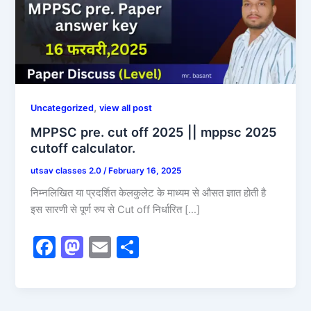
,
Uncategorized
view all post
MPPSC pre. cut off 2025 || mppsc 2025
cutoff calculator.
utsav classes 2.0
/
February 16, 2025
निम्नलिखित या प्रदर्शित केलकुलेट के माध्यम से औसत ज्ञात होती है
इस सारणी से पूर्ण रुप से Cut off निर्धारित […]
F
M
E
S
a
a
m
h
c
st
ai
ar