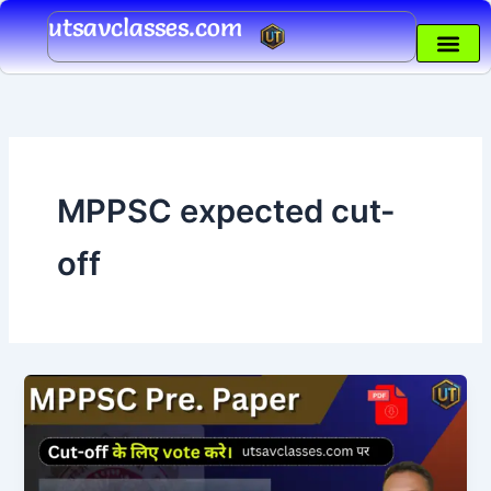
Skip
utsavclasses.com
to
content
MPPSC expected cut-
off