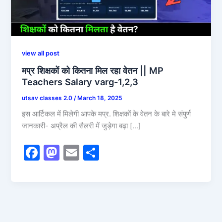
view all post
मप्र शिक्षकों को कितना मिल रहा वेतन || MP
Teachers Salary varg-1,2,3
utsav classes 2.0
/
March 18, 2025
इस आर्टिकल में मिलेगी आपके मप्र. शिक्षकों के वेतन के बारे मे संपुर्ण
जानकारी- अप्रैल की सैलरी में जुड़ेगा बढ़ा […]
F
M
E
S
a
a
m
h
c
st
ai
ar
e
o
l
e
b
d