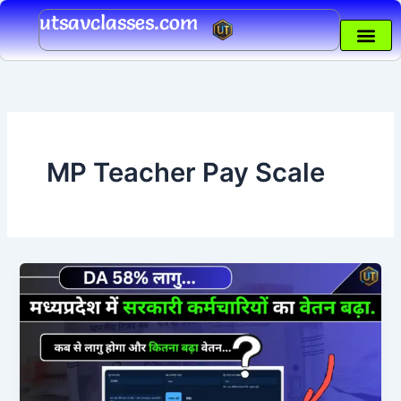
Skip
utsavclasses.com
to
content
MP Teacher Pay Scale