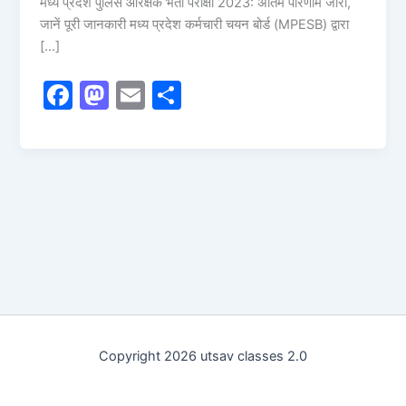
मध्य प्रदेश पुलिस आरक्षक भर्ती परीक्षा 2023: अंतिम परिणाम जारी,
जानें पूरी जानकारी मध्य प्रदेश कर्मचारी चयन बोर्ड (MPESB) द्वारा
[…]
F
M
E
S
a
a
m
h
c
st
ai
ar
e
o
l
e
b
d
o
o
o
n
k
Copyright 2026 utsav classes 2.0