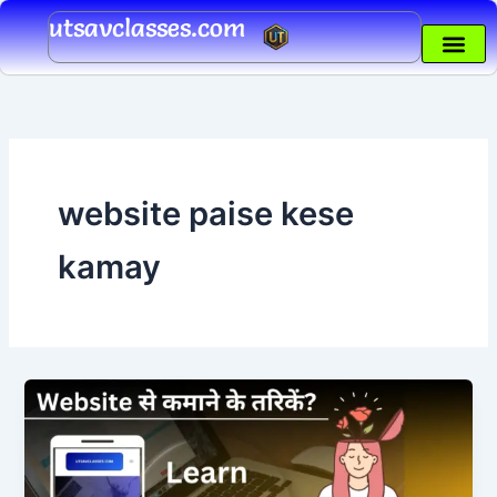
Skip
utsavclasses.com
to
content
website paise kese
kamay