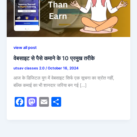
view all post
वेबसाइट से पैसे कमाने के 10 प्रमुख तरीके
utsav classes 2.0
/
October 16, 2024
आज के डिजिटल युग में वेबसाइट सिर्फ एक सूचना का स्रोत नहीं,
बल्कि कमाई का भी शानदार जरिया बन गई […]
F
M
E
S
a
a
m
h
c
st
ai
ar
e
o
l
e