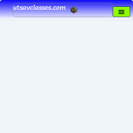
Skip
utsavclasses.com
to
content