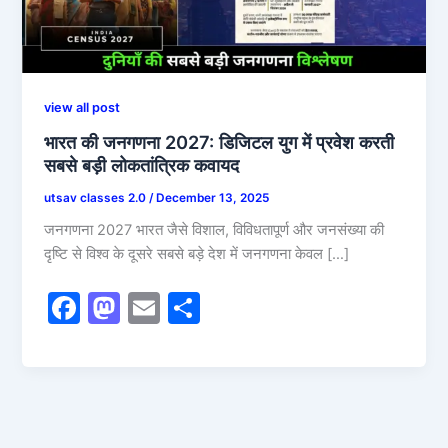
view all post
भारत की जनगणना 2027: डिजिटल युग में प्रवेश करती
सबसे बड़ी लोकतांत्रिक कवायद
utsav classes 2.0
/
December 13, 2025
जनगणना 2027 भारत जैसे विशाल, विविधतापूर्ण और जनसंख्या की
दृष्टि से विश्व के दूसरे सबसे बड़े देश में जनगणना केवल […]
F
M
E
S
a
a
m
h
c
st
ai
ar
e
o
l
e
b
d