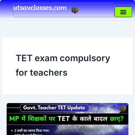
Skip
utsavclasses.com
to
content
TET exam compulsory
for teachers