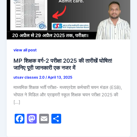
view all post
MP शिक्षक वर्ग-2 परीक्षा 2025 की तारीखें घोषित!
जानिए पूरी जानकारी एक नजर में
utsav classes 2.0
/
April 13, 2025
माध्यमिक शिक्षक भर्ती परीक्षा- मध्यप्रदेश कर्मचारी चयन मंडल (ESB),
भोपाल ने मिडिल और प्राइमरी स्कूल शिक्षक चयन परीक्षा 2025 की
[…]
F
M
E
S
a
a
m
h