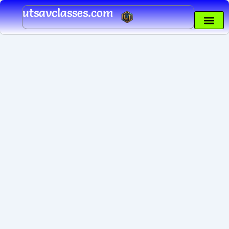
Skip
utsavclasses.com
to
content