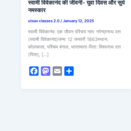
स्वामी विवेकानंद की जीवनी- युवा दिवस और सुर्य
नमस्कार
utsav classes 2.0
/
January 12, 2025
स्वामी विवेकानंद: एक जीवन परिचय नाम: नरेन्द्रनाथ दत्त
(स्वामी विवेकानंद)जन्म: 12 जनवरी 1863स्थान:
कोलकाता, पश्चिम बंगाल, भारतमाता-पिता: विश्वनाथ दत्त
(पिता), […]
F
M
E
S
a
a
m
h
c
st
ai
ar
e
o
l
e
b
d
o
o
o
n