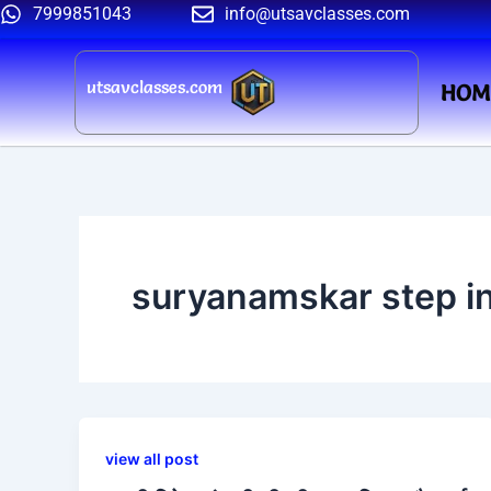
Skip
7999851043
info@utsavclasses.com
to
content
utsavclasses.com
HOM
suryanamskar step in
view all post