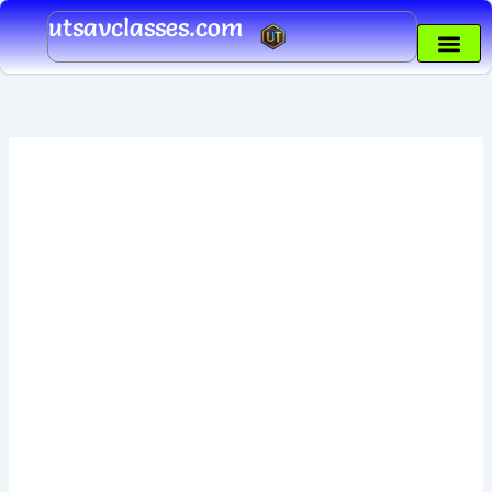
Skip
utsavclasses.com
to
content