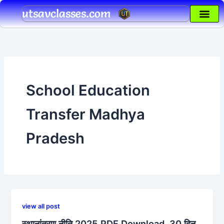
Skip
utsavclasses.com
to
content
School Education
Transfer Madhya
Pradesh
view all post
स्थानांतरण नीति 2025 PDF Download, 30 दिन