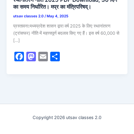
का समय निर्धारित। मप्र का मंत्रिपरिषद्।
utsav classes 2.0
/
May 4, 2025
प्रस्तावना:मध्यप्रदेश शासन द्वारा वर्ष 2025 के लिए स्थानांतरण
(ट्रांसफर) नीति में महत्त्वपूर्ण बदलाव किए गए हैं। इस वर्ष 60,000 से
[…]
F
M
E
S
a
a
m
h
c
st
ai
ar
e
o
l
e
b
d
o
o
o
n
Copyright 2026 utsav classes 2.0
k