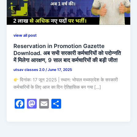
view all post
Reservation in Promotion Gazette
Download. अब सभी सरकारी कर्मचारियों को पदोन्नति
में मिलेगा आरक्षण, 9 साल बाद कर्मचारियों की बड़ी जीत!
utsav classes 2.0
/
June 17, 2025
दिनांक: 17 जून 2025 | स्थान: भोपाल मध्यप्रदेश के सरकारी
कर्मचारियों के लिए आज का दिन ऐतिहासिक बन गया […]
F
M
E
S
a
a
m
h
c
st
ai
ar
e
o
l
e