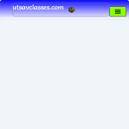
Skip
utsavclasses.com
to
content