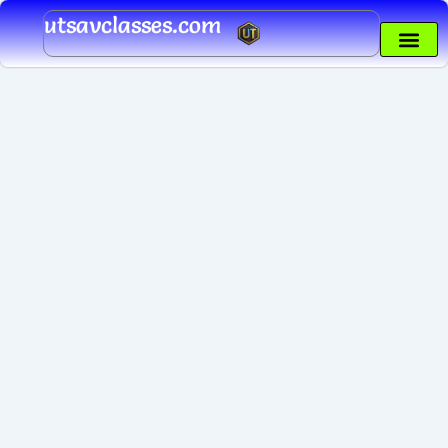
Skip
utsavclasses.com
to
content