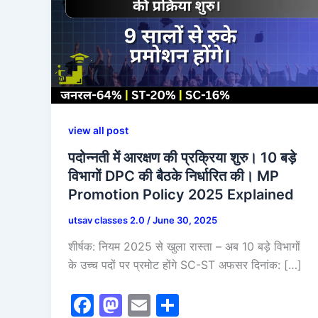
view all post
पदोन्नती में आरक्षण की प्रक्रिया शुरु। 10 बड़े
विभागों DPC की बैठके निर्धारित की। MP
Promotion Policy 2025 Explained
utsav classes 2.0
/
June 30, 2025
शीर्षक: नियम 2025 से खुला रास्ता – अब 10 बड़े विभागों
के उच्च पदों पर प्रमोट होंगे SC-ST अफसर दिनांक: […]
F
M
E
S