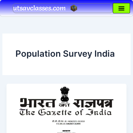
Skip
utsavclasses.com
to
content
Population Survey India