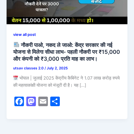
view all post
नौकरी पाओ, नकद ले जाओ: केंद्र सरकार की नई
योजना से मिलेगा सीधा लाभ- पहली नौकरी पर ₹15,000
और कंपनी को ₹3,000 प्रति माह का लाभ।
utsav classes 2.0
/
July 2, 2025
भोपाल | जुलाई 2025 केंद्रीय कैबिनेट ने 1.07 लाख करोड़ रुपये
की महत्वाकांक्षी योजना को मंजूरी दी है। यह […]
F
M
E
S
a
a
m
h
c
st
ai
ar
e
o
l
e