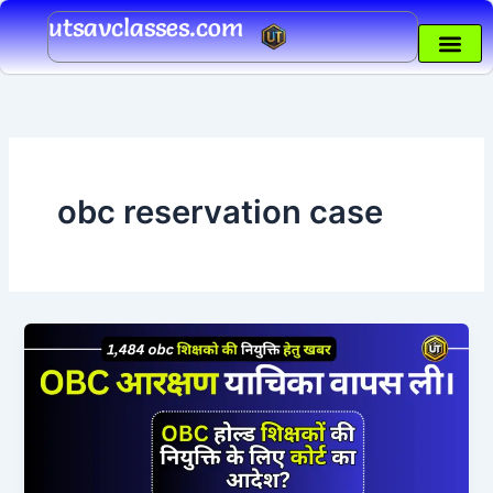
Skip
utsavclasses.com
to
content
obc reservation case