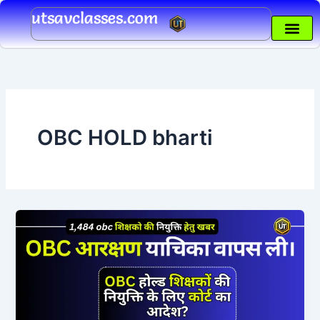
Skip
utsavclasses.com
to
content
OBC HOLD bharti