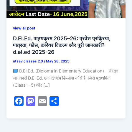
view all post
D.El.Ed. पाठ्यक्रम 2025–26: प्रवेश प्रक्रिया,
पात्रता, फीस, करियर विकल्प और पूरी जानकारी?
d.el.ed 2025-26
utsav classes 2.0
/
May 28, 2025
D.El.Ed. (Diploma in Elementary Education) – विस्तृत
जानकारी D.El.Ed. एक द्विवर्षीय डिप्लोमा कोर्स है, जिसे प्राथमिक
(Class 1–5) और […]
F
M
E
S
a
a
m
h
c
st
ai
ar
e
o
l
e