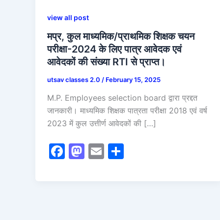
view all post
मप्र, कुल माध्यमिक/प्राथमिक शिक्षक चयन
परीक्षा-2024 के लिए पात्र आवेदक एवं
आवेदकों की संख्या RTI से प्राप्त।
utsav classes 2.0
/
February 15, 2025
M.P. Employees selection board द्वारा प्रद्दत
जानकारी। माध्यमिक शिक्षक पात्रता परीक्षा 2018 एवं वर्ष
2023 में कुल उत्तीर्ण आवेदकों की […]
F
M
E
S
a
a
m
h
c
st
ai
ar
e
o
l
e
b
d