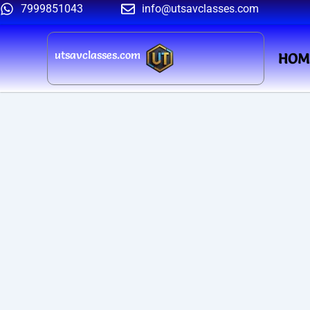
Skip
7999851043
info@utsavclasses.com
to
content
utsavclasses.com
HOM