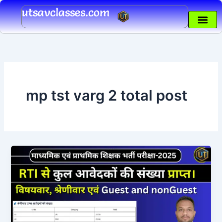
Skip
utsavclasses.com
to
content
mp tst varg 2 total post