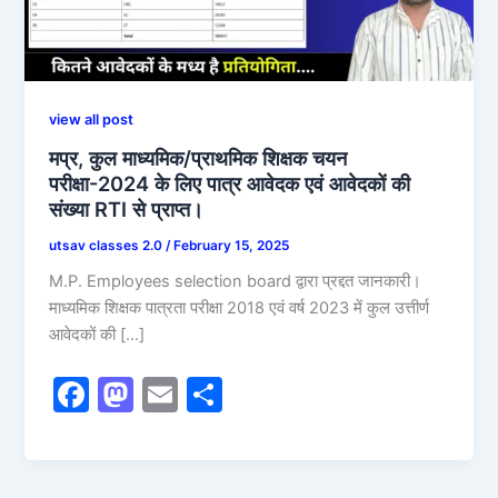
view all post
मप्र, कुल माध्यमिक/प्राथमिक शिक्षक चयन
परीक्षा-2024 के लिए पात्र आवेदक एवं आवेदकों की
संख्या RTI से प्राप्त।
utsav classes 2.0
/
February 15, 2025
M.P. Employees selection board द्वारा प्रद्दत जानकारी।
माध्यमिक शिक्षक पात्रता परीक्षा 2018 एवं वर्ष 2023 में कुल उत्तीर्ण
आवेदकों की […]
F
M
E
S
a
a
m
h
c
st
ai
ar