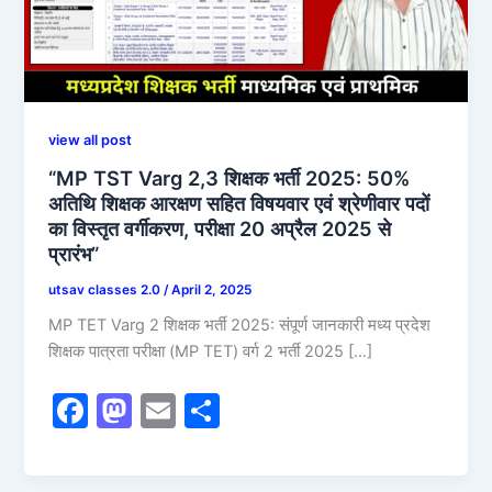
view all post
“MP TST Varg 2,3 शिक्षक भर्ती 2025: 50%
अतिथि शिक्षक आरक्षण सहित विषयवार एवं श्रेणीवार पदों
का विस्तृत वर्गीकरण, परीक्षा 20 अप्रैल 2025 से
प्रारंभ”
utsav classes 2.0
/
April 2, 2025
MP TET Varg 2 शिक्षक भर्ती 2025: संपूर्ण जानकारी मध्य प्रदेश
शिक्षक पात्रता परीक्षा (MP TET) वर्ग 2 भर्ती 2025 […]
F
M
E
S
a
a
m
h
c
st
ai
ar