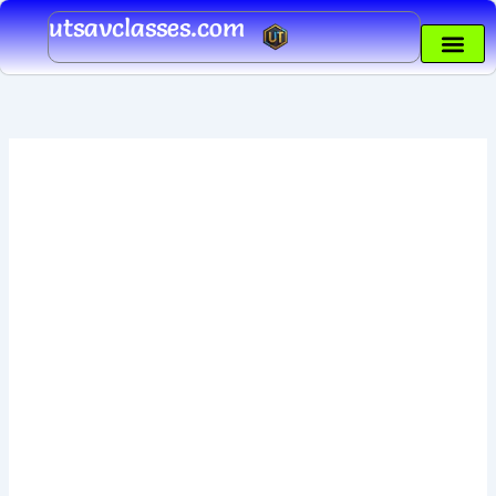
Skip
utsavclasses.com
to
content