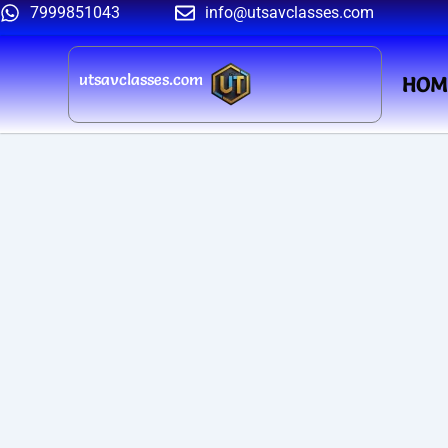
Skip
7999851043
info@utsavclasses.com
to
content
utsavclasses.com
HOM