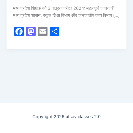
मध्य प्रदेश शिक्षक वर्ग 3 पात्रता परीक्षा 2024: महत्वपूर्ण जानकारी
मध्य प्रदेश शासन, स्कूल शिक्षा विभाग और जनजातीय कार्य विभाग […]
F
M
E
S
a
a
m
h
c
st
ai
ar
e
o
l
e
b
d
o
o
o
n
k
Copyright 2026 utsav classes 2.0