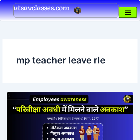
Skip
utsavclasses.com
to
content
mp teacher leave rle