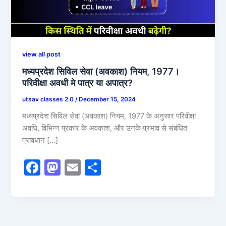
view all post
मध्यप्रदेश सिविल सेवा (अवकाश) नियम, 1977।
परिवीक्षा अवधी मे पात्र या अपात्र?
utsav classes 2.0
/
December 15, 2024
मध्यप्रदेश सिविल सेवा (अवकाश) नियम, 1977 के अनुसार परिवीक्षा
अवधि, विभिन्न प्रकार के अवकाश, और उनके प्रभाव से संबंधित
प्रावधान […]
F
M
E
S
a
a
m
h
c
st
ai
ar
e
o
l
e