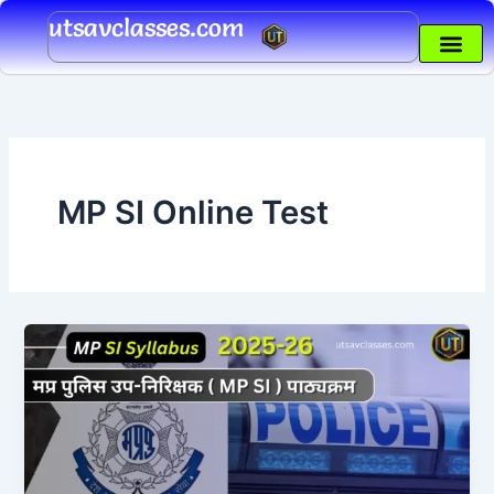
Skip
utsavclasses.com
to
content
MP SI Online Test