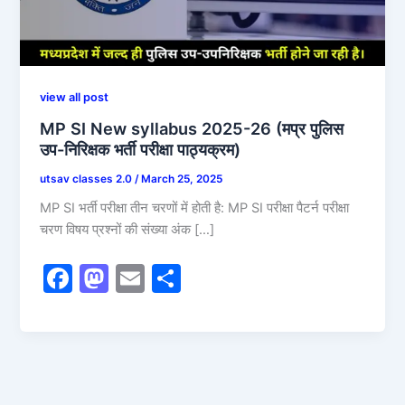
view all post
MP SI New syllabus 2025-26 (मप्र पुलिस
उप-निरिक्षक भर्ती परीक्षा पाठ्यक्रम)
utsav classes 2.0
/
March 25, 2025
MP SI भर्ती परीक्षा तीन चरणों में होती है: MP SI परीक्षा पैटर्न परीक्षा
चरण विषय प्रश्नों की संख्या अंक […]
F
M
E
S
a
a
m
h
c
st
ai
ar
e
o
l
e
b
d