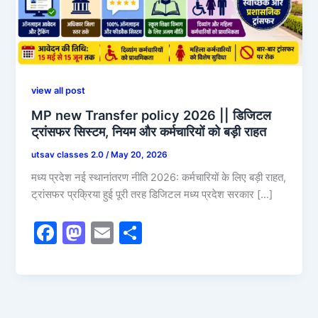
view all post
MP new Transfer policy 2026 || डिजिटल
ट्रांसफर सिस्टम, नियम और कर्मचारियों को बड़ी राहत
utsav classes 2.0
/
May 20, 2026
मध्य प्रदेश नई स्थानांतरण नीति 2026: कर्मचारियों के लिए बड़ी राहत,
ट्रांसफर प्रक्रिया हुई पूरी तरह डिजिटल मध्य प्रदेश सरकार […]
F
M
E
S
a
a
m
h
c
st
ai
ar
e
o
l
e