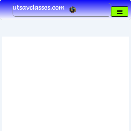
Skip
utsavclasses.com
to
content