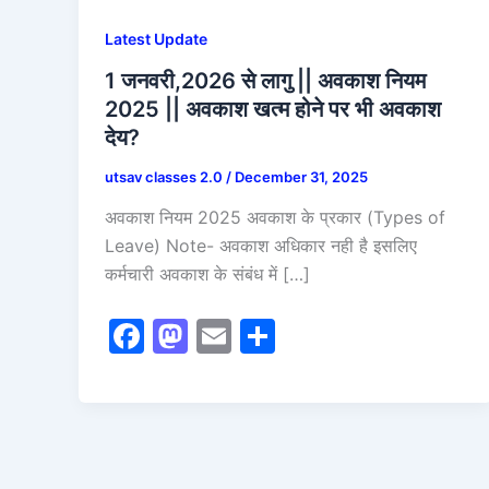
Latest Update
1 जनवरी,2026 से लागु || अवकाश नियम
2025 || अवकाश खत्म होने पर भी अवकाश
देय?
utsav classes 2.0
/
December 31, 2025
अवकाश नियम 2025 अवकाश के प्रकार (Types of
Leave) Note- अवकाश अधिकार नही है इसलिए
कर्मचारी अवकाश के संबंध में […]
F
M
E
S
a
a
m
h
c
st
ai
ar
e
o
l
e
b
d