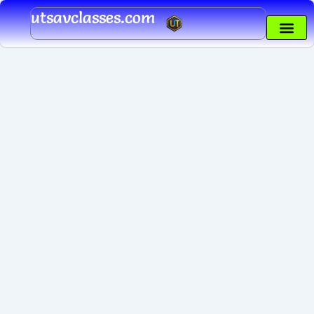
Skip
utsavclasses.com
to
content