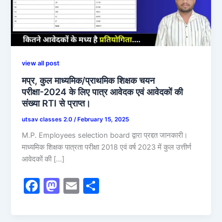
view all post
मप्र, कुल माध्यमिक/प्राथमिक शिक्षक चयन
परीक्षा-2024 के लिए पात्र आवेदक एवं आवेदकों की
संख्या RTI से प्राप्त।
utsav classes 2.0
/
February 15, 2025
M.P. Employees selection board द्वारा प्रद्दत जानकारी।
माध्यमिक शिक्षक पात्रता परीक्षा 2018 एवं वर्ष 2023 में कुल उत्तीर्ण
आवेदकों की […]
F
M
E
S
a
a
m
h
c
st
ai
ar