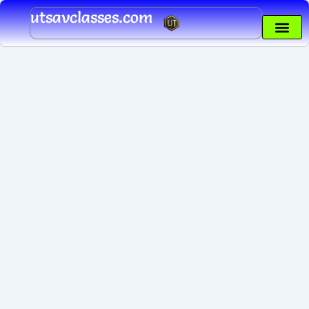
Skip
utsavclasses.com
to
content