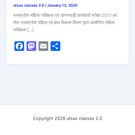
utsav classes 2.0
/
January 13, 2025
मध्यप्रदेश महिला पर्यवेक्षक एवं आंगनवाड़ी कार्यकर्ता परीक्षा 2017 का
पेपर मध्यप्रदेश महिला एवं बाल विकास विभाग द्वारा आयोजित महिला
पर्यवेक्षक […]
F
M
E
S
a
a
m
h
c
st
ai
ar
e
o
l
e
b
d
o
o
o
n
k
Copyright 2026 utsav classes 2.0