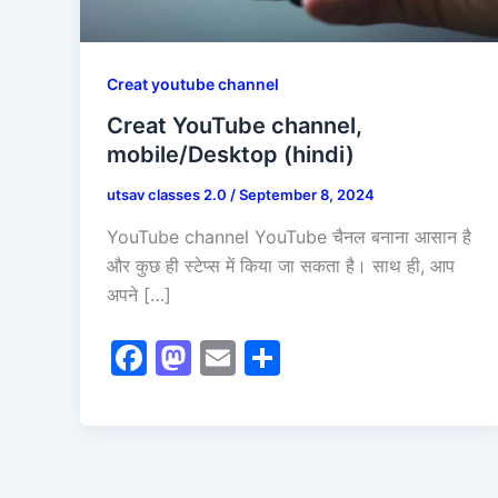
Creat youtube channel
Creat YouTube channel,
mobile/Desktop (hindi)
utsav classes 2.0
/
September 8, 2024
YouTube channel YouTube चैनल बनाना आसान है
और कुछ ही स्टेप्स में किया जा सकता है। साथ ही, आप
अपने […]
F
M
E
S
a
a
m
h
c
st
ai
ar
e
o
l
e