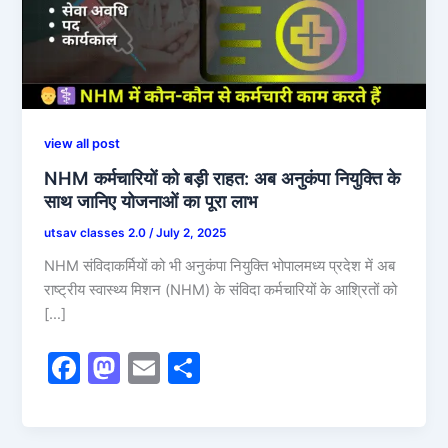
view all post
NHM कर्मचारियों को बड़ी राहत: अब अनुकंपा नियुक्ति के
साथ जानिए योजनाओं का पूरा लाभ
utsav classes 2.0
/
July 2, 2025
NHM संविदाकर्मियों को भी अनुकंपा नियुक्ति भोपालमध्य प्रदेश में अब
राष्ट्रीय स्वास्थ्य मिशन (NHM) के संविदा कर्मचारियों के आश्रितों को
[…]
F
M
E
S
a
a
m
h
c
st
ai
ar