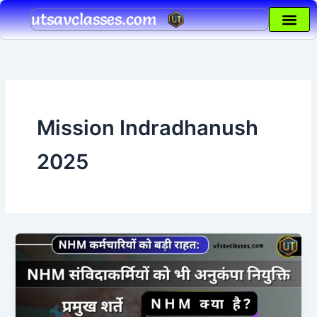
Skip
utsavclasses.com
to
content
Mission Indradhanush
2025