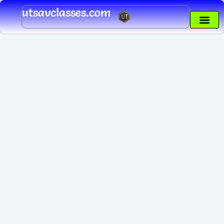
Skip
utsavclasses.com
to
content