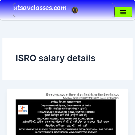
Skip
utsavclasses.com
to
content
ISRO salary details