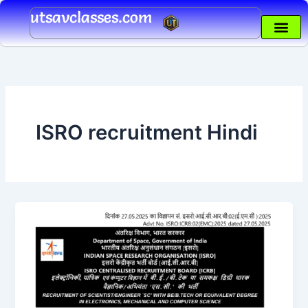
Skip
utsavclasses.com
to
content
ISRO recruitment Hindi