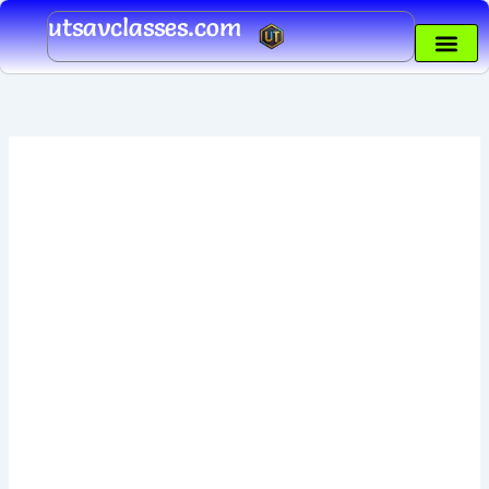
Skip
utsavclasses.com
to
content